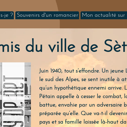
s-je ?
Souvenirs d'un romancier
Mon actualité sur
mis du ville de Sè
Juin 1940, tout s’effondre. Un jeune
le sud des Alpes, se sent inutile à 
qu’un hypothétique ennemi arrive. L
Pétain appelle à cesser le combat, l
battue, envahie par un adversaire b
préparée qu’elle. Que va-t-il deveni
pays et sa famille laissée là-haut da