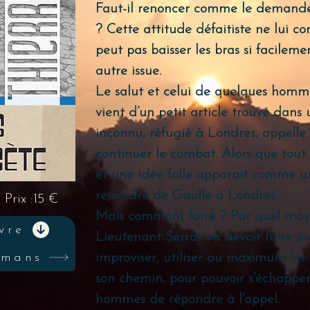
Faut-il renoncer comme le demande
? Cette attitude défaitiste ne lui co
peut pas baisser les bras si facileme
autre issue.
Le salut et celui de quelques homme
vient d’un petit article trouvé dans
inconnu, réfugié à Londres, appelle 
continuer le combat. Alors que tout s
et une idée folle apparait comme un
rejoindre de Gaulle à Londres.
x :15 €
Mais comment faire ? Par quel moy
vre
Lieutenant Serrat va devoir faire p
omans
improviser, utiliser au maximum les r
son chemin, pour pouvoir s’échapper
hommes de répondre à l’appel.