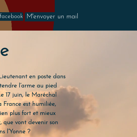
M'envoyer un mail
 facebook
te
 Lieutenant en poste dans
attendre l’arme au pied
e 17 juin, le Maréchal
a France est humiliée,
ien plus fort et mieux
r, que vont devenir son
ns l’Yonne ?