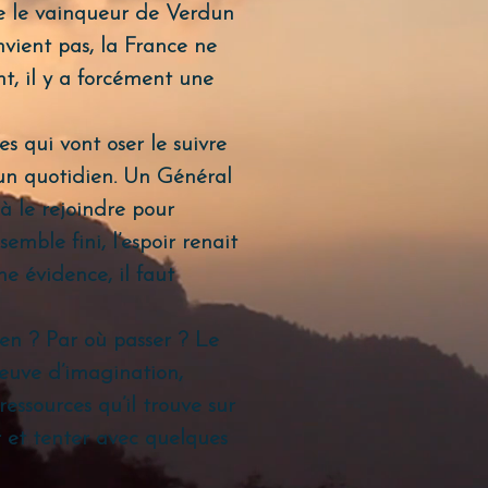
 le vainqueur de Verdun
nvient pas, la France ne
nt, il y a forcément une
s qui vont oser le suivre
 un quotidien. Un Général
à le rejoindre pour
emble fini, l’espoir renait
e évidence, il faut
en ? Par où passer ? Le
reuve d’imagination,
essources qu’il trouve sur
 et tenter avec quelques