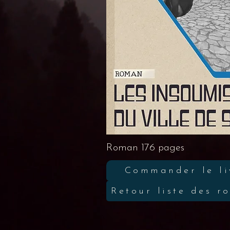
Roman 176 pages Pri
Commander le li
Retour liste des r